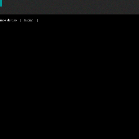
inos de uso
|
Iniciar
|