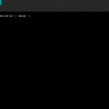
inos de uso
|
Iniciar
|